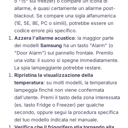
o
-15°
sul freezer) o compare un'icona di
allarme, è quasi certamente un allarme post-
blackout. Se compare una sigla alfanumerica
(
1E
,
5E
,
8E
,
PC
o simili), potrebbe essere un
codice errore più specifico.
Azzera l'allarme acustico
: la maggior parte
dei modelli
Samsung
ha un tasto "Alarm" (o
"Door Alarm") sul pannello frontale. Premilo
una volta: il suono si spegne immediatamente.
La spia lampeggiante potrebbe restare.
Ripristina la visualizzazione della
temperatura
: su molti modelli, la temperatura
lampeggia finché non viene confermata
dall'utente. Premi il tasto della zona interessata
(es. tasto
Fridge
o
Freezer
) per qualche
secondo, oppure segui la procedura specifica
del tuo modello indicata nel manuale.
Verifica che il frigorifero stia tornando alla