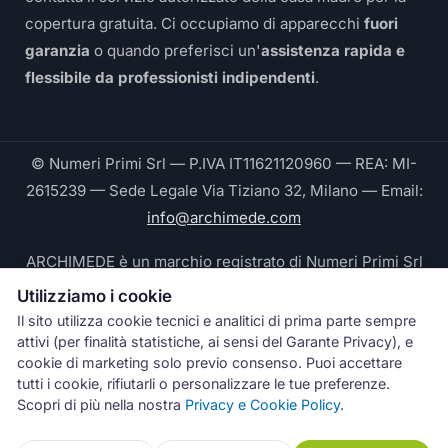
copertura gratuita. Ci occupiamo di apparecchi
fuori
garanzia
o quando preferisci un'
assistenza rapida e
flessibile da professionisti indipendenti
.
© Numeri Primi Srl — P.IVA IT11621120960 — REA: MI-
2615239 — Sede Legale Via Tiziano 32, Milano — Email:
info@archimede.com
ARCHIMEDE è un marchio registrato di Numeri Primi Srl
Utilizziamo i cookie
Le fotografie pubblicate su questo sito ritraggono
Il sito utilizza cookie tecnici e analitici di prima parte sempre
tecnici Archimede® durante interventi reali e sono di
attivi (per finalità statistiche, ai sensi del Garante Privacy), e
proprietà esclusiva di Numeri Primi Srl © 2026. Ogni
cookie di marketing solo previo consenso. Puoi accettare
tutti i cookie, rifiutarli o personalizzare le tue preferenze.
riproduzione non autorizzata è vietata.
Scopri di più nella nostra
Privacy e Cookie Policy
.