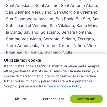
Sant'Anastasia, Sant'Antimo, Sant'Antonio Abate,
San Gennaro Vesuviano, San Giorgio a Cremano,
San Giuseppe Vesuviano, San Paolo Bel Sito, San
Sebastiano al Vesuvio, San Vitaliano, Santa Maria
la Carità, Saviano, Scisciano, Serrara Fontana,
Somma Vesuviana, Sorrento, Striano, Terzigno,
Torre Annunziata, Torre del Greco, Tufino, Vico
Equense, Villaricca, Visciano, Volla
Utilizziamo i cookie
Per i comuni più distanti dal capoluogo o situati
Il sito utilizza cookie tecnici e analitici di prima parte sempre
nelle isole (Capri, Ischia, Procida), la disponibilità
attivi (per finalità statistiche, ai sensi del Garante Privacy), e
cookie di marketing solo previo consenso. Puoi accettare
dell'intervento viene concordata direttamente al
tutti i cookie, rifiutarli o personalizzare le tue preferenze.
momento della prenotazione telefonica.
Scopri di più nella nostra
Privacy e Cookie Policy
.
Rifiuta
Personalizza
Accetta tutti