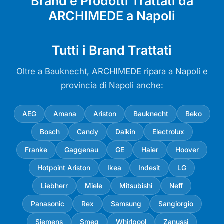
Brand e Prodotti Trattati da
ARCHIMEDE a Napoli
Tutti i Brand Trattati
Oltre a Bauknecht, ARCHIMEDE ripara a Napoli e
provincia di Napoli anche:
AEG
Amana
Ariston
Bauknecht
Beko
Bosch
Candy
Daikin
Electrolux
Franke
Gaggenau
GE
Haier
Hoover
Hotpoint Ariston
Ikea
Indesit
LG
Liebherr
Miele
Mitsubishi
Neff
Panasonic
Rex
Samsung
Sangiorgio
Siemens
Smeg
Whirlpool
Zanussi