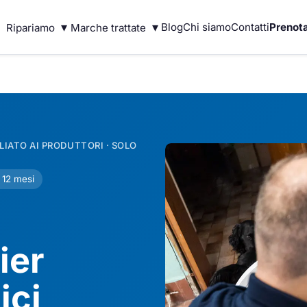
▾
▾
Blog
Chi siamo
Contatti
Prenota
Ripariamo
Marche trattate
IATO AI PRODUTTORI · SOLO
 12 mesi
ier
ici