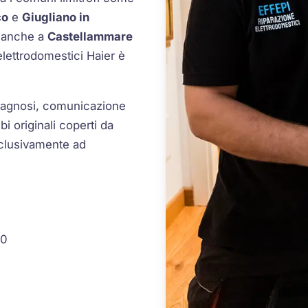
co
e
Giugliano in
i anche a
Castellammare
 elettrodomestici Haier è
 diagnosi, comunicazione
i originali coperti da
esclusivamente ad
30