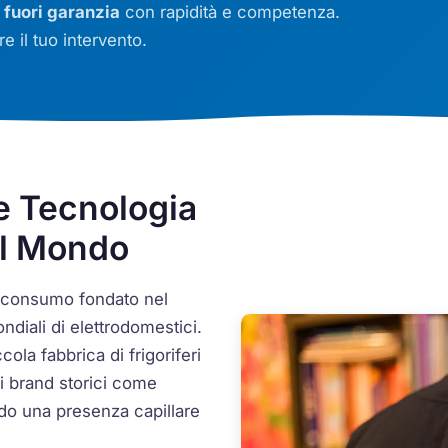
i
fuori garanzia
con rapidità e competenza.
e il tuo intervento.
e Tecnologia
al Mondo
di consumo fondato nel
ndiali di elettrodomestici.
ola fabbrica di frigoriferi
i brand storici come
o una presenza capillare