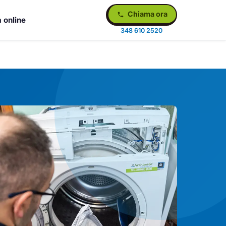
Chiama ora
 online
348 610 2520