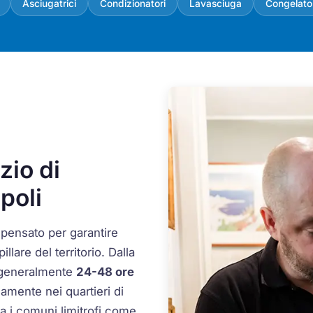
Asciugatrici
Condizionatori
Lavasciuga
Congelato
zio di
poli
 pensato per garantire
llare del territorio. Dalla
o generalmente
24-48 ore
namente nei quartieri di
a i comuni limitrofi come