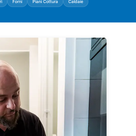
ri
Forni
Piani Cottura
Caldaie