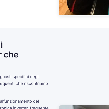
i
r che
uasti specifici degli
frequenti che riscontriamo
lfunzionamento del
ronica inverter, frequente