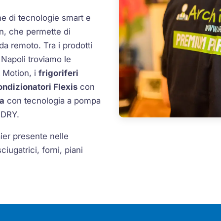
ne di tecnologie smart e
On, che permette di
da remoto. Tra i prodotti
i Napoli troviamo le
 Motion, i
frigoriferi
ondizionatori Flexis
con
ga
con tecnologia a pompa
 DRY.
er presente nelle
iugatrici, forni, piani