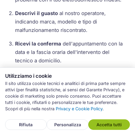
Descrivi il guasto
al nostro operatore,
indicando marca, modello e tipo di
malfunzionamento riscontrato.
Ricevi la conferma
dell'appuntamento con la
data e la fascia oraria dell'intervento del
tecnico a domicilio.
Il tecnico effettua la diagnosi
direttamente a
Utilizziamo i cookie
casa tua, verificando l'elettrodomestico e
Il sito utilizza cookie tecnici e analitici di prima parte sempre
attivi (per finalità statistiche, ai sensi del Garante Privacy), e
individuando con precisione la causa del
cookie di marketing solo previo consenso. Puoi accettare
problema.
tutti i cookie, rifiutarli o personalizzare le tue preferenze.
Scopri di più nella nostra
Privacy e Cookie Policy
.
Ricevi la stima dei costi
di riparazione,
comprensiva di manodopera e ricambi
Rifiuta
Personalizza
Accetta tutti
necessari, prima che il lavoro venga eseguito.