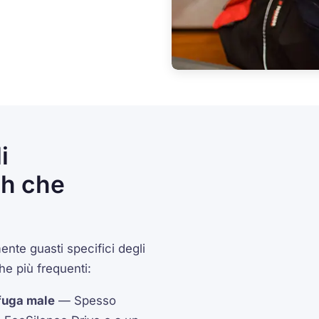
i
ch che
nte guasti specifici degli
he più frequenti:
ifuga male
— Spesso