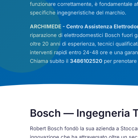
funzionare correttamente, è fondamentale af
specifiche ingegneristiche del marchio.
ARCHIMEDE - Centro Assistenza Elettrodo
riparazione di elettrodomestici Bosch fuori ga
oltre 20 anni di esperienza, tecnici qualificati
interventi rapidi entro 24-48 ore e una garan
Chiama subito il
3486102520
per prenotare i
Bosch — Ingegneria T
Robert Bosch fondò la sua azienda a Stoccar
innovazione che ha attraversato oltre un seco