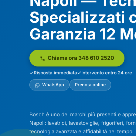
Napoli — Tecn
Specializzati 
Garanzia 12 M
Chiama ora 348 610 2520
Risposta immediata
Intervento entro 24 ore
WhatsApp
Prenota online
Bosch è uno dei marchi più presenti e apprezz
Napoli: lavatrici, lavastoviglie, frigoriferi, 
tecnologia avanzata e affidabilità nel temp