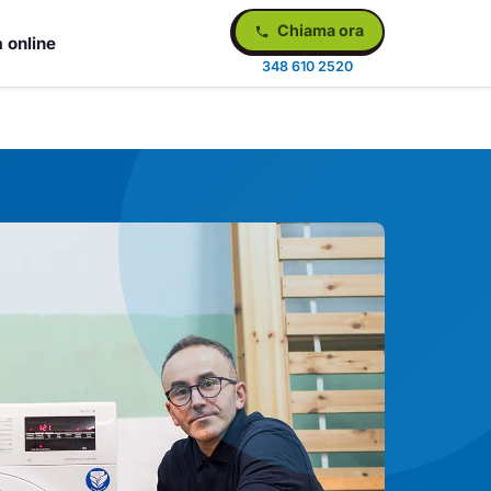
Chiama ora
 online
348 610 2520