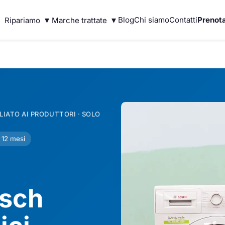
▾
▾
Blog
Chi siamo
Contatti
Prenota
Ripariamo
Marche trattate
IATO AI PRODUTTORI · SOLO
 12 mesi
osch