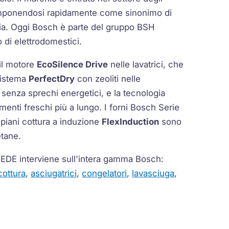
imponendosi rapidamente come sinonimo di
rdia. Oggi Bosch è parte del gruppo BSH
 di elettrodomestici.
 il motore
EcoSilence Drive
nelle lavatrici, che
 sistema
PerfectDry
con zeoliti nelle
 senza sprechi energetici, e la tecnologia
imenti freschi più a lungo. I forni Bosch Serie
 piani cottura a induzione
FlexInduction
sono
etane.
MEDE interviene sull'intera gamma Bosch:
cottura
,
asciugatrici
,
congelatori
,
lavasciuga
,