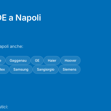
E a Napoli
apoli anche:
e
Gaggenau
GE
Haier
Hoover
Rex
Samsung
Sangiorgio
Siemens
tici: