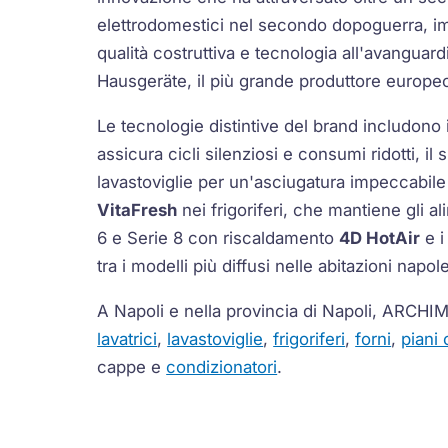
elettrodomestici nel secondo dopoguerra, 
qualità costruttiva e tecnologia all'avangua
Hausgeräte, il più grande produttore europeo
Le tecnologie distintive del brand includono
assicura cicli silenziosi e consumi ridotti, il
lavastoviglie per un'asciugatura impeccabile
VitaFresh
nei frigoriferi, che mantiene gli al
6 e Serie 8 con riscaldamento
4D HotAir
e i
tra i modelli più diffusi nelle abitazioni napol
A Napoli e nella provincia di Napoli, ARCHI
lavatrici
,
lavastoviglie
,
frigoriferi
,
forni
,
piani 
cappe e
condizionatori
.