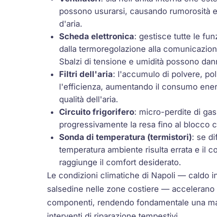
possono usurarsi, causando rumorosità e 
d'aria.
Scheda elettronica
: gestisce tutte le fu
dalla termoregolazione alla comunicazio
Sbalzi di tensione e umidità possono dan
Filtri dell'aria
: l'accumulo di polvere, pol
l'efficienza, aumentando il consumo ene
qualità dell'aria.
Circuito frigorifero
: micro-perdite di ga
progressivamente la resa fino al blocco c
Sonda di temperatura (termistori)
: se di
temperatura ambiente risulta errata e il 
raggiunge il comfort desiderato.
Le condizioni climatiche di Napoli — caldo in
salsedine nelle zone costiere — accelerano l
componenti, rendendo fondamentale una ma
interventi di riparazione tempestivi.