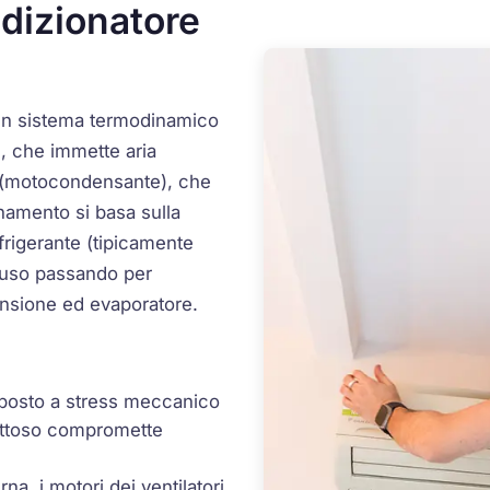
dizionatore
è un sistema termodinamico
), che immette aria
(motocondensante), che
ionamento si basa sulla
rigerante (tipicamente
hiuso passando per
nsione ed evaporatore.
toposto a stress meccanico
ettoso compromette
rna, i motori dei ventilatori