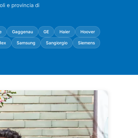
li e provincia di
e
Gaggenau
GE
Haier
Hoover
Rex
Samsung
Sangiorgio
Siemens