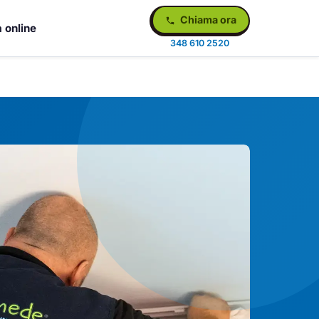
Chiama ora
 online
348 610 2520