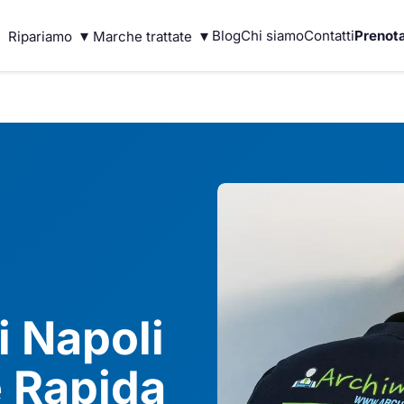
▾
▾
Blog
Chi siamo
Contatti
Prenota
Ripariamo
Marche trattate
i Napoli
 Rapida