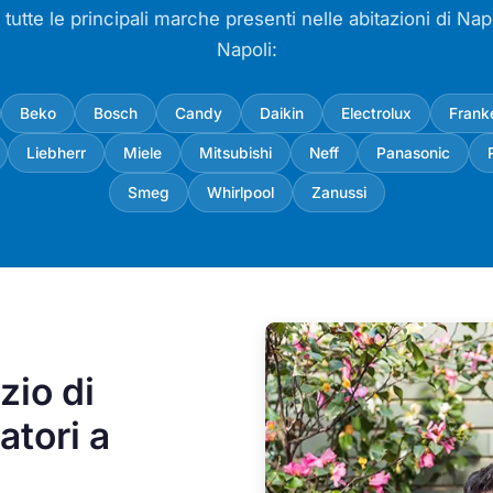
tutte le principali marche presenti nelle abitazioni di Napo
Napoli:
Beko
Bosch
Candy
Daikin
Electrolux
Frank
Liebherr
Miele
Mitsubishi
Neff
Panasonic
Smeg
Whirlpool
Zanussi
zio di
tori a