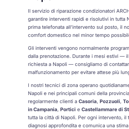
Il servizio di riparazione condizionatori A
garantire interventi rapidi e risolutivi in tutta
prima telefonata all'intervento sul posto, il nos
comfort domestico nel minor tempo possibil
Gli interventi vengono normalmente progra
dalla prenotazione. Durante i mesi estivi — i
richiesta a Napoli — consigliamo di contattarc
malfunzionamento per evitare attese più lun
I nostri tecnici di zona operano quotidianament
Napoli e nei principali comuni della provinc
regolarmente clienti a
Casoria
,
Pozzuoli
,
To
in Campania
,
Portici
e
Castellammare di S
tutta la città di Napoli. Per ogni intervento, i
diagnosi approfondita e comunica una stima 