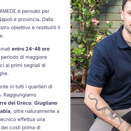
RCHIMEDE è pensato per
 Napoli e provincia. Dalla
tro obiettivo è restituirti il
e.
mmati
entro 24-48 ore
l periodo di maggiore
i ai primi segnali di
ghe.
e in tutti i quartieri di
ia. Raggiungiamo
rre del Greco
,
Giugliano
tabia
, oltre naturalmente a
l tecnico effettua una
dei costi prima di