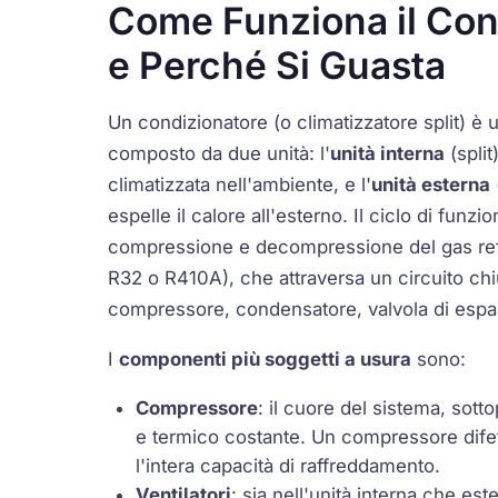
Come Funziona il Con
e Perché Si Guasta
Un condizionatore (o climatizzatore split) 
composto da due unità: l'
unità interna
(split
climatizzata nell'ambiente, e l'
unità esterna
espelle il calore all'esterno. Il ciclo di funz
compressione e decompressione del gas ref
R32 o R410A), che attraversa un circuito c
compressore, condensatore, valvola di espa
I
componenti più soggetti a usura
sono:
Compressore
: il cuore del sistema, sot
e termico costante. Un compressore dif
l'intera capacità di raffreddamento.
Ventilatori
: sia nell'unità interna che este