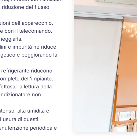
riduzione del flusso
nzioni dell'apparecchio,
ne con il telecomando.
neggiarla.
lini e impurità ne riduce
rgetico e peggiorando la
s refrigerante riducono
ompleto dell'impianto.
fettosa, la lettura della
condizionatore non
tenso, alta umidità e
'usura di questi
nutenzione periodica e