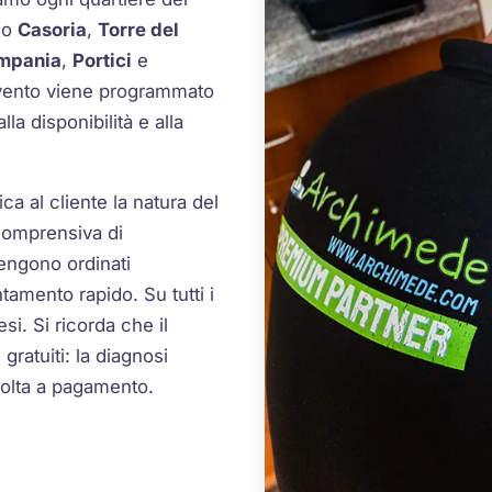
so
Casoria
,
Torre del
ampania
,
Portici
e
ntervento viene programmato
la disponibilità e alla
ca al cliente la natura del
 comprensiva di
engono ordinati
tamento rapido. Su tutti i
si. Si ricorda che il
ratuiti: la diagnosi
volta a pagamento.