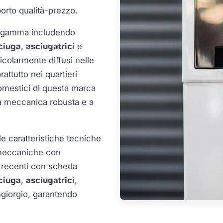
porto qualità-prezzo.
ia gamma includendo
ciuga
,
asciugatrici
e
icolarmente diffusi nelle
rattutto nei quartieri
odomestici di questa marca
na meccanica robusta e a
e caratteristiche tecniche
i meccaniche con
 recenti con scheda
ciuga
,
asciugatrici
,
giorgio, garantendo
.