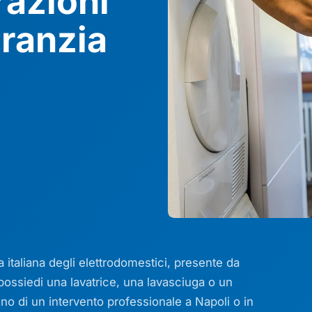
razioni
ranzia
a italiana degli elettrodomestici, presente da
 possiedi una lavatrice, una lavasciuga o un
no di un intervento professionale a Napoli o in