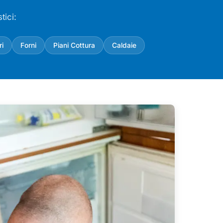
tici:
ri
Forni
Piani Cottura
Caldaie