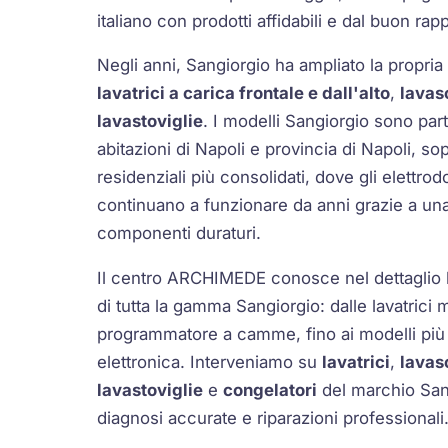
italiano con prodotti affidabili e dal buon rap
Negli anni, Sangiorgio ha ampliato la propr
lavatrici a carica frontale e dall'alto
,
lavas
lavastoviglie
. I modelli Sangiorgio sono part
abitazioni di Napoli e provincia di Napoli, sop
residenziali più consolidati, dove gli elettr
continuano a funzionare da anni grazie a u
componenti duraturi.
Il centro ARCHIMEDE conosce nel dettaglio l
di tutta la gamma Sangiorgio: dalle lavatric
programmatore a camme, fino ai modelli più
elettronica. Interveniamo su
lavatrici
,
lavas
lavastoviglie
e
congelatori
del marchio San
diagnosi accurate e riparazioni professionali