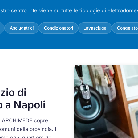
ostro centro interviene su tutte le tipologie di elettrodomes
Asciugatrici
Condizionatori
Lavasciuga
Congelato
zio di
 a Napoli
o da ARCHIMEDE copre
 comuni della provincia. I
amo ogni quartiere del