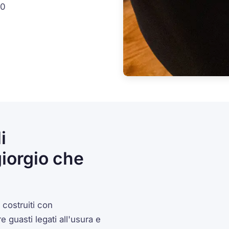
30
i
iorgio che
 costruiti con
guasti legati all'usura e