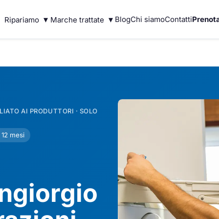
▾
▾
Blog
Chi siamo
Contatti
Prenota
Ripariamo
Marche trattate
IATO AI PRODUTTORI · SOLO
 12 mesi
ngiorgio