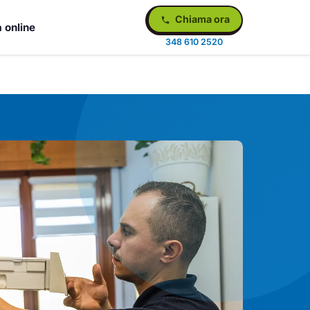
Chiama ora
 online
348 610 2520