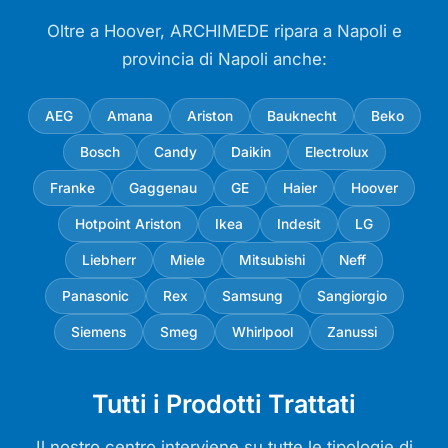
Oltre a Hoover, ARCHIMEDE ripara a Napoli e
provincia di Napoli anche:
AEG
Amana
Ariston
Bauknecht
Beko
Bosch
Candy
Daikin
Electrolux
Franke
Gaggenau
GE
Haier
Hoover
Hotpoint Ariston
Ikea
Indesit
LG
Liebherr
Miele
Mitsubishi
Neff
Panasonic
Rex
Samsung
Sangiorgio
Siemens
Smeg
Whirlpool
Zanussi
Tutti i Prodotti Trattati
Il nostro centro interviene su tutte le tipologie di