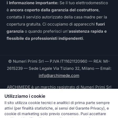
ℹ️ Informazione importante:
Se il tuo elettrodomestico
è
ancora coperto dalla garanzia del costruttore
,
contatta il servizio autorizzato della casa madre per la
copertura gratuita. Ci occupiamo di apparecchi
fuori
garanzia
o quando preferisci un'
assistenza rapida e
flessibile da professionisti indipendenti
.
© Numeri Primi Srl — P.IVA IT11621120960 — REA: MI-
2615239 — Sede Legale Via Tiziano 32, Milano — Email:
info@archimede.com
ARCHIMEDE è un marchio registrato di Numeri Primi Srl
Utilizziamo i cookie
Le fotografie pubblicate su questo sito ritraggono
Il sito utilizza cookie tecnici e analitici di prima parte sempre
tecnici Archimede® durante interventi reali e sono di
attivi (per finalità statistiche, ai sensi del Garante Privacy), e
proprietà esclusiva di Numeri Primi Srl © 2026. Ogni
cookie di marketing solo previo consenso. Puoi accettare