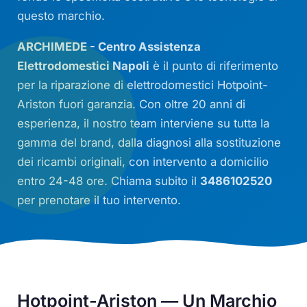
questo marchio.
ARCHIMEDE - Centro Assistenza
Elettrodomestici Napoli
è il punto di riferimento
per la riparazione di elettrodomestici Hotpoint-
Ariston fuori garanzia. Con oltre 20 anni di
esperienza, il nostro team interviene su tutta la
gamma del brand, dalla diagnosi alla sostituzione
dei ricambi originali, con intervento a domicilio
entro 24-48 ore. Chiama subito il
3486102520
per prenotare il tuo intervento.
Hotpoint-Ariston — Un Marchio