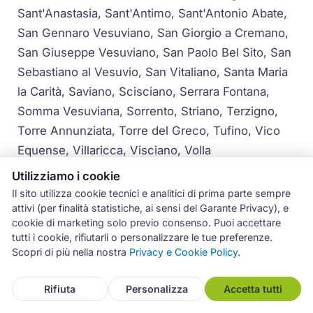
Sant'Anastasia, Sant'Antimo, Sant'Antonio Abate,
San Gennaro Vesuviano, San Giorgio a Cremano,
San Giuseppe Vesuviano, San Paolo Bel Sito, San
Sebastiano al Vesuvio, San Vitaliano, Santa Maria
la Carità, Saviano, Scisciano, Serrara Fontana,
Somma Vesuviana, Sorrento, Striano, Terzigno,
Torre Annunziata, Torre del Greco, Tufino, Vico
Equense, Villaricca, Visciano, Volla
Utilizziamo i cookie
Per i comuni più distanti o per le isole (Capri,
Il sito utilizza cookie tecnici e analitici di prima parte sempre
Ischia, Procida), la disponibilità dell'intervento
attivi (per finalità statistiche, ai sensi del Garante Privacy), e
viene concordata direttamente con il cliente in
cookie di marketing solo previo consenso. Puoi accettare
tutti i cookie, rifiutarli o personalizzare le tue preferenze.
fase di prenotazione.
Scopri di più nella nostra
Privacy e Cookie Policy
.
Rifiuta
Personalizza
Accetta tutti