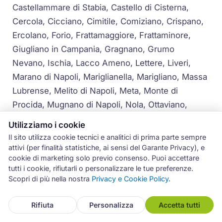
Castellammare di Stabia, Castello di Cisterna,
Cercola, Cicciano, Cimitile, Comiziano, Crispano,
Ercolano, Forio, Frattamaggiore, Frattaminore,
Giugliano in Campania, Gragnano, Grumo
Nevano, Ischia, Lacco Ameno, Lettere, Liveri,
Marano di Napoli, Mariglianella, Marigliano, Massa
Lubrense, Melito di Napoli, Meta, Monte di
Procida, Mugnano di Napoli, Nola, Ottaviano,
Palma Campania, Piano di Sorrento,
Utilizziamo i cookie
Poggiomarino, Pollena Trocchia, Pomigliano
Il sito utilizza cookie tecnici e analitici di prima parte sempre
d'Arco, Pompei, Portici, Pozzuoli, Procida,
attivi (per finalità statistiche, ai sensi del Garante Privacy), e
cookie di marketing solo previo consenso. Puoi accettare
Qualiano, Quarto, Roccarainola, Sant'Agnello,
tutti i cookie, rifiutarli o personalizzare le tue preferenze.
Sant'Anastasia, Sant'Antimo, Sant'Antonio Abate,
Scopri di più nella nostra
Privacy e Cookie Policy
.
San Gennaro Vesuviano, San Giorgio a Cremano,
San Giuseppe Vesuviano, San Paolo Bel Sito, San
Rifiuta
Personalizza
Accetta tutti
Sebastiano al Vesuvio, San Vitaliano, Santa Maria