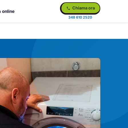
Chiama ora
 online
348 610 2520