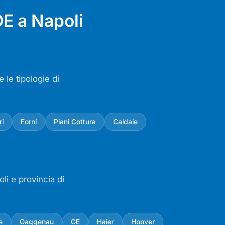
E a Napoli
 le tipologie di
ri
Forni
Piani Cottura
Caldaie
li e provincia di
e
Gaggenau
GE
Haier
Hoover