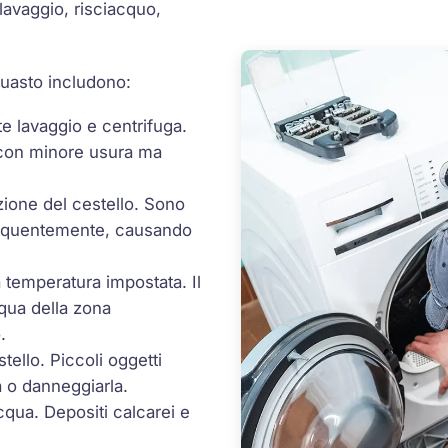
lavaggio, risciacquo,
guasto includono:
nte lavaggio e centrifuga.
, con minore usura ma
zione del cestello. Sono
frequentemente, causando
la temperatura impostata. Il
cqua della zona
.
tello. Piccoli oggetti
a o danneggiarla.
acqua. Depositi calcarei e