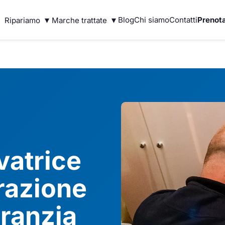
▾
▾
Blog
Chi siamo
Contatti
Prenota
Ripariamo
Marche trattate
vatrice
razione
ranzia