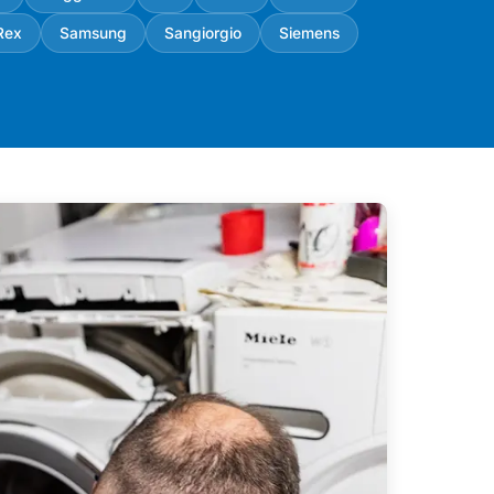
Rex
Samsung
Sangiorgio
Siemens