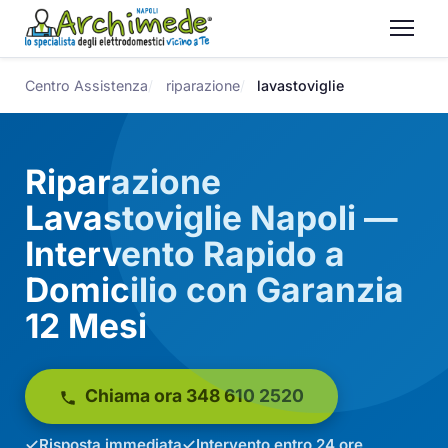
Centro Assistenza
riparazione
lavastoviglie
Riparazione
Lavastoviglie Napoli —
Intervento Rapido a
Domicilio con Garanzia
12 Mesi
Chiama ora 348 610 2520
Risposta immediata
Intervento entro 24 ore