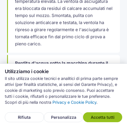
temperatura elevata. La ventola di asciugatura
era bloccata da residui di calcare accumulati nel
tempo sul mozzo. Smontata, pulita con
soluzione anticalcare e testata, la ventola ha
ripreso a girare regolarmente e l'asciugatura è
tornata efficace fin dal primo ciclo di prova a
pieno carico.
Perdita d'acqua sotto la macchina durante il
lavaggio
Utilizziamo i cookie
Ci hanno chiamati da una zona di Napoli centro
Il sito utilizza cookie tecnici e analitici di prima parte sempre
attivi (per finalità statistiche, ai sensi del Garante Privacy), e
per una lavastoviglie Miele con perdita d'acqua
cookie di marketing solo previo consenso. Puoi accettare
dal fondo. Il tubo di collegamento tra pompa e
tutti i cookie, rifiutarli o personalizzare le tue preferenze.
vasca presentava una piccola crepa,
Scopri di più nella nostra
Privacy e Cookie Policy
.
probabilmente dovuta alla rigidità del materiale
dopo molti cicli ad alta temperatura. Abbiamo
Rifiuta
Personalizza
Accetta tutti
sostituito il tubo e verificato che non ci fossero