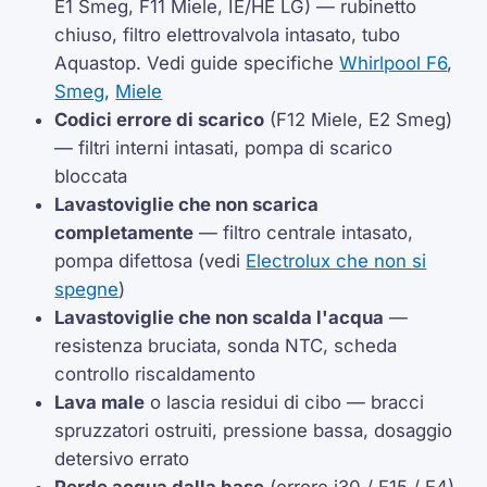
E1 Smeg, F11 Miele, IE/HE LG) — rubinetto
chiuso, filtro elettrovalvola intasato, tubo
Aquastop. Vedi guide specifiche
Whirlpool F6
,
Smeg
,
Miele
Codici errore di scarico
(F12 Miele, E2 Smeg)
— filtri interni intasati, pompa di scarico
bloccata
Lavastoviglie che non scarica
completamente
— filtro centrale intasato,
pompa difettosa (vedi
Electrolux che non si
spegne
)
Lavastoviglie che non scalda l'acqua
—
resistenza bruciata, sonda NTC, scheda
controllo riscaldamento
Lava male
o lascia residui di cibo — bracci
spruzzatori ostruiti, pressione bassa, dosaggio
detersivo errato
Perde acqua dalla base
(errore i30 / F15 / E4)