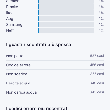
Siemens
2%
Franke
2%
Ikea
2%
Aeg
1%
Samsung
1%
Neff
1%
I guasti riscontrati più spesso
Non parte
527 casi
Codice errore
456 casi
Non scarica
355 casi
Perdita acqua
349 casi
Non carica acqua
343 casi
I codici errore più riscontrati