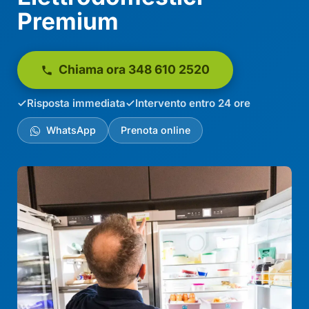
Premium
Chiama ora 348 610 2520
Risposta immediata
Intervento entro 24 ore
WhatsApp
Prenota online