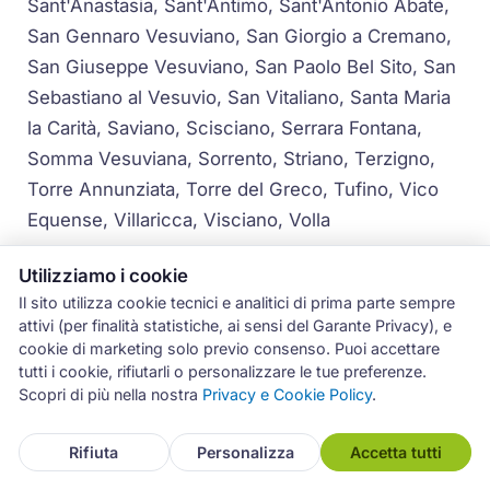
Sant'Anastasia, Sant'Antimo, Sant'Antonio Abate,
San Gennaro Vesuviano, San Giorgio a Cremano,
San Giuseppe Vesuviano, San Paolo Bel Sito, San
Sebastiano al Vesuvio, San Vitaliano, Santa Maria
la Carità, Saviano, Scisciano, Serrara Fontana,
Somma Vesuviana, Sorrento, Striano, Terzigno,
Torre Annunziata, Torre del Greco, Tufino, Vico
Equense, Villaricca, Visciano, Volla
Per i comuni più distanti dal capoluogo, come le
Utilizziamo i cookie
isole di Capri, Ischia e Procida, la disponibilità del
Il sito utilizza cookie tecnici e analitici di prima parte sempre
attivi (per finalità statistiche, ai sensi del Garante Privacy), e
servizio viene concordata telefonicamente in
cookie di marketing solo previo consenso. Puoi accettare
base alle esigenze e alla programmazione dei
tutti i cookie, rifiutarli o personalizzare le tue preferenze.
tecnici di zona.
Scopri di più nella nostra
Privacy e Cookie Policy
.
Rifiuta
Personalizza
Accetta tutti