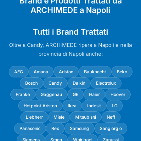
Brand e Prodotti Trattati da
ARCHIMEDE a Napoli
Tutti i Brand Trattati
Oltre a Candy, ARCHIMEDE ripara a Napoli e nella
provincia di Napoli anche:
AEG
Amana
Ariston
Bauknecht
Beko
Bosch
Candy
Daikin
Electrolux
Franke
Gaggenau
GE
Haier
Hoover
Hotpoint Ariston
Ikea
Indesit
LG
Liebherr
Miele
Mitsubishi
Neff
Panasonic
Rex
Samsung
Sangiorgio
Siemens
Smeg
Whirlpool
Zanussi