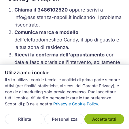
Chiama il 3486102520
oppure scrivi a
info@assistenza-napoli.it
indicando il problema
riscontrato.
Comunica marca e modello
dell'elettrodomestico Candy, il tipo di guasto e
la tua zona di residenza.
Ricevi la conferma dell'appuntamento
con
data e fascia oraria dell'intervento, solitamente
entro 24-48 ore.
Utilizziamo i cookie
Il tecnico effettua la diagnosi
direttamente a
Il sito utilizza cookie tecnici e analitici di prima parte sempre
domicilio, identificando la causa del
attivi (per finalità statistiche, ai sensi del Garante Privacy), e
cookie di marketing solo previo consenso. Puoi accettare
malfunzionamento.
tutti i cookie, rifiutarli o personalizzare le tue preferenze.
Viene comunicato il preventivo
con il costo
Scopri di più nella nostra
Privacy e Cookie Policy
.
della riparazione e dei ricambi necessari, prima
di procedere.
Rifiuta
Personalizza
Accetta tutti
Riparazione completata e garanzia attivata