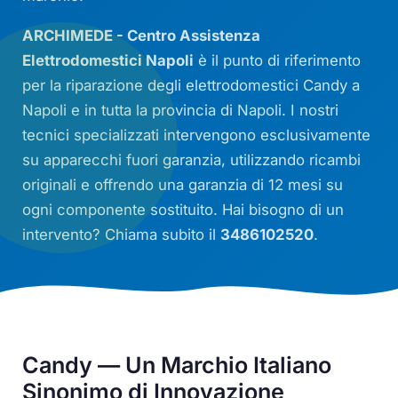
ARCHIMEDE - Centro Assistenza
Elettrodomestici Napoli
è il punto di riferimento
per la riparazione degli elettrodomestici Candy a
Napoli e in tutta la provincia di Napoli. I nostri
tecnici specializzati intervengono esclusivamente
su apparecchi fuori garanzia, utilizzando ricambi
originali e offrendo una garanzia di 12 mesi su
ogni componente sostituito. Hai bisogno di un
intervento? Chiama subito il
3486102520
.
Candy — Un Marchio Italiano
Sinonimo di Innovazione