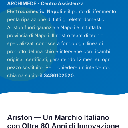
ARCHIMEDE - Centro Assistenza
Elettrodomestici Napoli
è il punto di riferimento
per la riparazione di tutti gli elettrodomestici
Ariston fuori garanzia a Napoli e in tutta la
provincia di Napoli. Il nostro team di tecnici
specializzati conosce a fondo ogni linea di
prodotto del marchio e interviene con ricambi
originali certificati, garantendo 12 mesi su ogni
pezzo sostituito. Per richiedere un intervento,
chiama subito il
3486102520
.
Ariston — Un Marchio Italiano
con Oltre 60 Anni di Innovazione