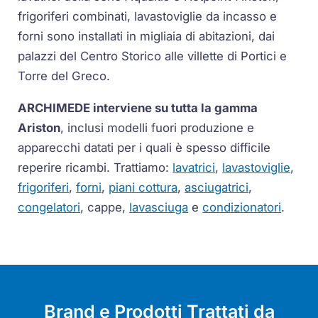
frigoriferi combinati, lavastoviglie da incasso e
forni sono installati in migliaia di abitazioni, dai
palazzi del Centro Storico alle villette di Portici e
Torre del Greco.
ARCHIMEDE interviene su tutta la gamma
Ariston
, inclusi modelli fuori produzione e
apparecchi datati per i quali è spesso difficile
reperire ricambi. Trattiamo:
lavatrici
,
lavastoviglie
,
frigoriferi
,
forni
,
piani cottura
,
asciugatrici
,
congelatori
, cappe,
lavasciuga
e
condizionatori
.
Brand e Prodotti Trattati da