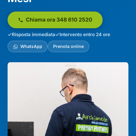
Chiama ora 348 610 2520
Risposta immediata
Intervento entro 24 ore
WhatsApp
Prenota online