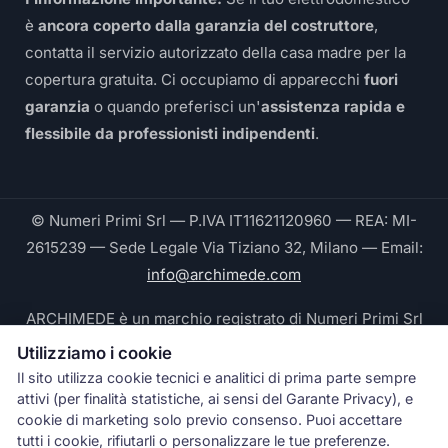
è
ancora coperto dalla garanzia del costruttore
,
contatta il servizio autorizzato della casa madre per la
copertura gratuita. Ci occupiamo di apparecchi
fuori
garanzia
o quando preferisci un'
assistenza rapida e
flessibile da professionisti indipendenti
.
© Numeri Primi Srl — P.IVA IT11621120960 — REA: MI-
2615239 — Sede Legale Via Tiziano 32, Milano — Email:
info@archimede.com
ARCHIMEDE è un marchio registrato di Numeri Primi Srl
Utilizziamo i cookie
Le fotografie pubblicate su questo sito ritraggono
Il sito utilizza cookie tecnici e analitici di prima parte sempre
tecnici Archimede® durante interventi reali e sono di
attivi (per finalità statistiche, ai sensi del Garante Privacy), e
proprietà esclusiva di Numeri Primi Srl © 2026. Ogni
cookie di marketing solo previo consenso. Puoi accettare
tutti i cookie, rifiutarli o personalizzare le tue preferenze.
riproduzione non autorizzata è vietata.