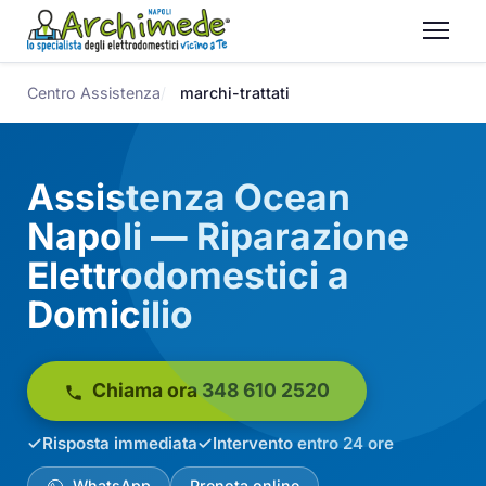
Centro Assistenza
marchi-trattati
Assistenza Ocean
Napoli — Riparazione
Elettrodomestici a
Domicilio
Chiama ora 348 610 2520
Risposta immediata
Intervento entro 24 ore
WhatsApp
Prenota online