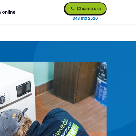
Chiama ora
 online
348 610 2520