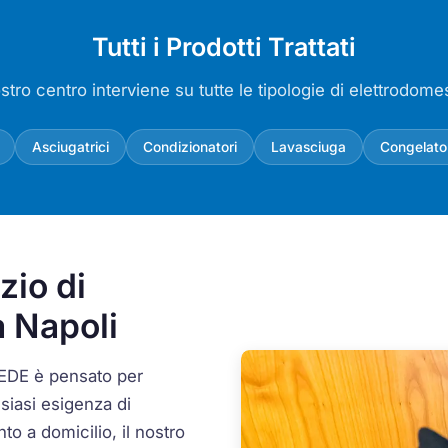
Tutti i Prodotti Trattati
ostro centro interviene su tutte le tipologie di elettrodomes
Asciugatrici
Condizionatori
Lavasciuga
Congelato
zio di
a Napoli
MEDE è pensato per
siasi esigenza di
nto a domicilio, il nostro