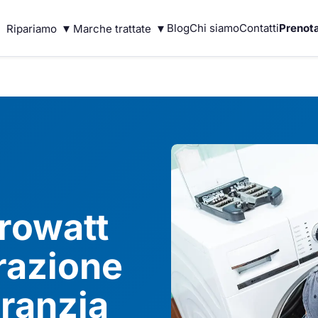
▾
▾
Blog
Chi siamo
Contatti
Prenota
Ripariamo
Marche trattate
rowatt
razione
ranzia