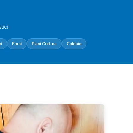
tici:
ri
Forni
Piani Cottura
Caldaie