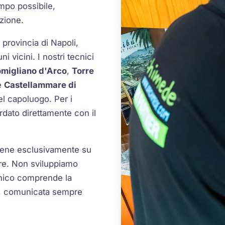
empo possibile,
zione.
a provincia di Napoli,
 vicini. I nostri tecnici
migliano d'Arco
,
Torre
e
Castellammare di
del capoluogo. Per i
rdato direttamente con il
iene esclusivamente su
re. Non sviluppiamo
tecnico comprende la
nto, comunicata sempre