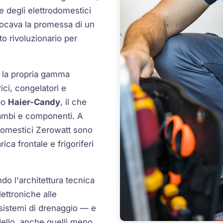
e degli elettrodomestici
vocava la promessa di un
o rivoluzionario per
o la propria gamma
rici, congelatori e
ppo
Haier-Candy
, il che
cambi e componenti. A
rodomestici Zerowatt sono
rica frontale e frigoriferi
o l'architettura tecnica
ettroniche alle
 sistemi di drenaggio — e
dello, anche quelli meno