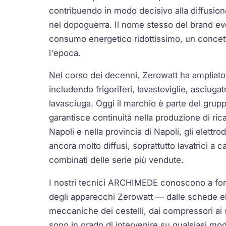
contribuendo in modo decisivo alla diffusion
nel dopoguerra. Il nome stesso del brand e
consumo energetico ridottissimo, un concett
l'epoca.
Nel corso dei decenni, Zerowatt ha ampliat
includendo frigoriferi, lavastoviglie, asciugat
lavasciuga. Oggi il marchio è parte del gru
garantisce continuità nella produzione di ri
Napoli e nella provincia di Napoli, gli elett
ancora molto diffusi, soprattutto lavatrici a ca
combinati delle serie più vendute.
I nostri tecnici ARCHIMEDE conoscono a fond
degli apparecchi Zerowatt — dalle schede el
meccaniche dei cestelli, dai compressori ai
sono in grado di intervenire su qualsiasi mo